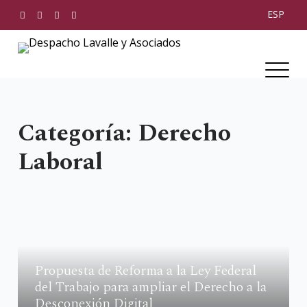
Skip
ESP
to
content
Despacho Lavalle y Asociados
Categoría:
Derecho
Laboral
Propuesta de Reforma a la Ley Federal
del Trabajo para ampliar el Derecho a la
Desconexión Digital