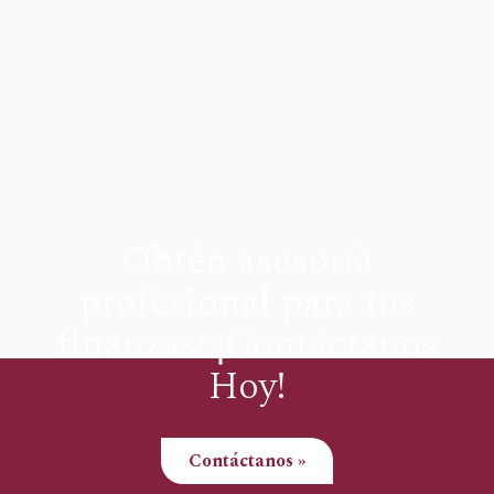
Obtén asesoría
profesional para tus
finanzas: ¡Contáctanos
Hoy!
Contáctanos »