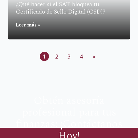
¿Qué hacer si el SAT bloquea tu
Certificado de Sello Digital (CSD)?
Leer más »
1
2
3
4
»
Obtén asesoría
profesional para tus
finanzas: ¡Contáctanos
Hoy!