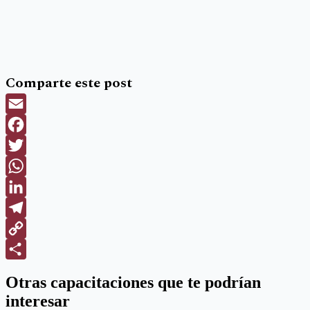
Comparte este post
Email
Facebook
Twitter
WhatsApp
LinkedIn
Telegram
Copy
Link
Compartir
Otras capacitaciones que te podrían
interesar