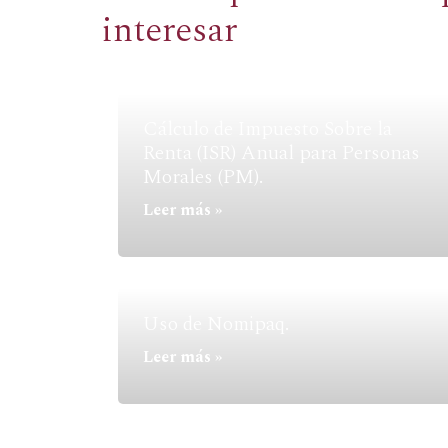
interesar
Cálculo de Impuesto Sobre la
Renta (ISR) Anual para Personas
Morales (PM).
Leer más »
Uso de Nomipaq.
Leer más »