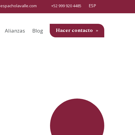
ESP
espacholavalle.com
+52 999 920 4485
Hacer contacto
Alianzas
Blog