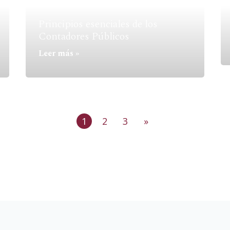
Principios esenciales de los
Contadores Públicos
Leer más »
1
2
3
»