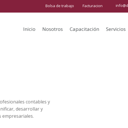
info@d
Bolsa de trabajo
Facturacion
Inicio
Nosotros
Capacitación
Servicios
rofesionales contables y
ificar, desarrollar y
s empresariales.