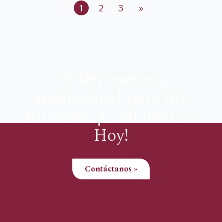
1
2
3
»
Obtén asesoría
profesional para tus
finanzas: ¡Contáctanos
Hoy!
Contáctanos »