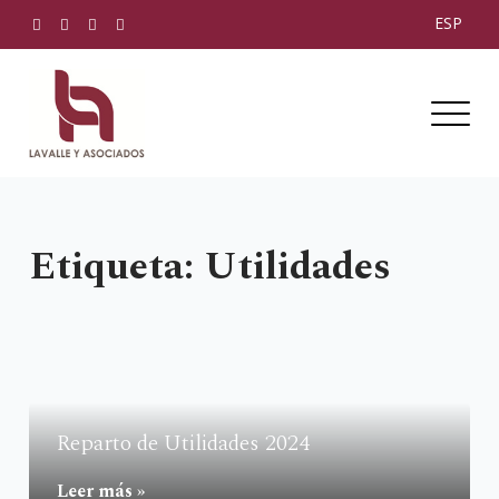
Skip
ESP
to
content
Despacho Lavalle y Asociados
Etiqueta:
Utilidades
Reparto de Utilidades 2024
Leer más »