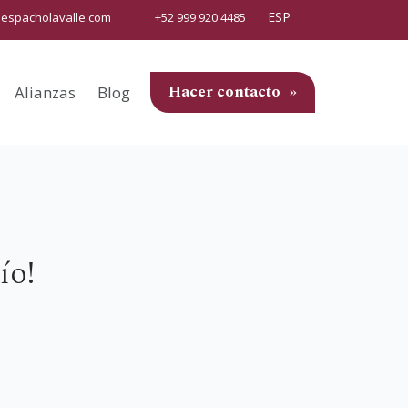
ESP
espacholavalle.com
+52 999 920 4485
Hacer contacto
Alianzas
Blog
ío!